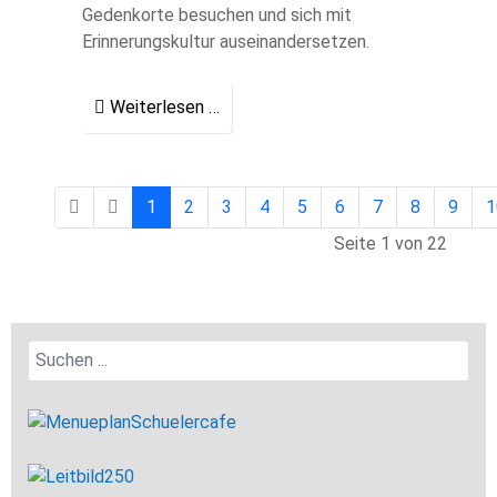
Gedenkorte besuchen und sich mit
Erinnerungskultur auseinandersetzen.
Weiterlesen …
1
2
3
4
5
6
7
8
9
1
Seite 1 von 22