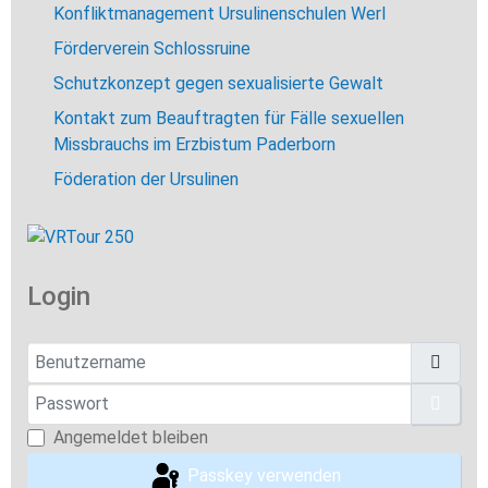
Konfliktmanagement Ursulinenschulen Werl
Förderverein Schlossruine
Schutzkonzept gegen sexualisierte Gewalt
Kontakt zum Beauftragten für Fälle sexuellen
Missbrauchs im Erzbistum Paderborn
Föderation der Ursulinen
Login
Benutzername
Passwort
Pass
Angemeldet bleiben
Passkey verwenden