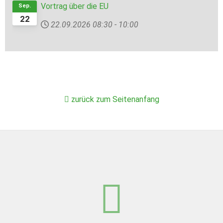
Vortrag über die EU
Sep.
22
22.09.2026
08:30
-
10:00
zurück zum Seitenanfang