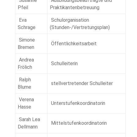
Susanne
Ausbildungsbeauftragte und
Pfeil
Praktikantenbetreuung
Eva
Schulorganisation
Schrage
(Stunden-/Vertretungsplan)
Simone
Öffentlichkeitsarbeit
Bremen
Andrea
Schulleiterin
Frölich
Ralph
stellvertretender Schulleiter
Blume
Verena
Unterstufenkoordinatorin
Hasse
Sarah Lea
Mittelstufenkoordinatorin
Dellmann