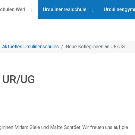
chulen Werl
Ursulinenrealschule
Ursulinengym
Aktuelles Ursulinen­schulen
Neue Kolleg:innen an UR/UG
n UR/UG
:innen Miriam Gleie und Malte Schröer. Wir freuen uns auf die