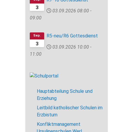
3
03.09.2026
08:00
-
09:00
R5-neu/R6 Gottesdienst
Sep.
3
03.09.2026
10:00
-
11:00
Hauptabteilung Schule und
Erziehung
Leitbild katholischer Schulen im
Erzbistum
Konfliktmanagement
Ursulinenschulen Werl