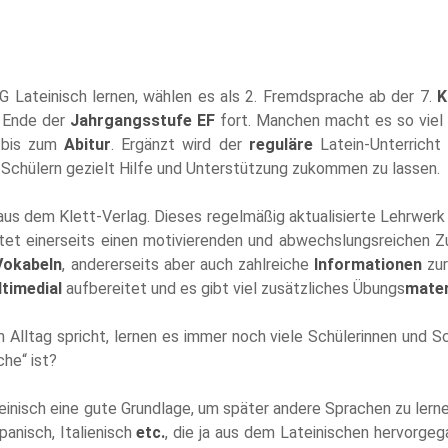
G Lateinisch lernen, wählen es als 2. Fremdsprache ab der 7.
K
m Ende der
Jahrgangsstufe EF
fort. Manchen macht es so viel
 bis zum
Abitur
. Ergänzt wird der
reguläre
Latein-Unterricht
Schülern gezielt Hilfe und Unterstützung zukommen zu lassen.
aus dem Klett-Verlag. Dieses regelmäßig aktualisierte Lehrwerk 
ietet einerseits einen motivierenden und abwechslungsreichen 
Vokabeln
, andererseits aber auch zahlreiche
Informationen
zur
timedial
aufbereitet und es gibt viel zusätzliches Übungs
mater
Alltag spricht, lernen es immer noch viele Schülerinnen und Sc
he“ ist?
einisch eine gute Grundlage, um später andere Sprachen zu lerne
anisch, Italienisch
etc.
, die ja aus dem Lateinischen hervorge