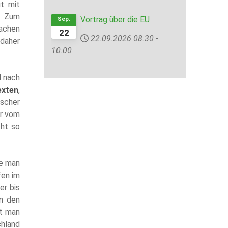
ut mit
l. Zum
Vortrag über die EU
Sep.
achen
22
22.09.2026
08:30
-
 daher
10:00
d nach
exten
,
ischer
er vom
cht so
ie man
en im
er bis
in den
t man
chland