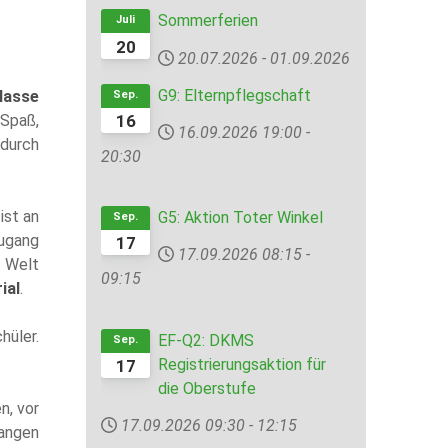
Sommerferien
Juli
20
20.07.2026
-
01.09.2026
G9: Elternpflegschaft
lasse
Sep.
16
 Spaß,
16.09.2026
19:00
-
 durch
20:30
ist an
G5: Aktion Toter Winkel
Sep.
Zugang
17
17.09.2026
08:15
-
 Welt
09:15
ial
.
hüler.
EF-Q2: DKMS
Sep.
Registrierungsaktion für
17
die Oberstufe
n, vor
17.09.2026
09:30
-
12:15
gangen