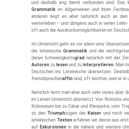
und deshalb eng damit verbunden sind. Das li
Grammatik
im Allgemeinen und ihren Fachbeg
anderen liegt es aber natürlich auch an den
weiterleben – und übrigens auch in vielen Lehn
oft auch die Ausdrucksmöglichkeiten im Deutsc
Im Unterricht geht es vor allem ums Übersetzen
die lateinische
Grammatik
und die wichtigst
deren Schwierigkeits
grad
natürlich mit der Ze
Autoren
zu
lesen
und zu
interpretieren
. Man m
Deutschen ins Lateinische übersetzen. Deshalb 
fremdsprachen
affin
sind, oft leichter, weil er 
Natürlich lernt man aber auch sehr vieles über 
im Latein-Unterricht übersetzt: Von Romulus un
Kolosseum bis zu Cäsar und Kleopatra, vom Troja
zu den
Triumph
zügen der
Kaiser
und noch vie
lateinischen
Texten
erfahren wir davon aus ers
auf
Exkursionen
in die nähere und weitere Um