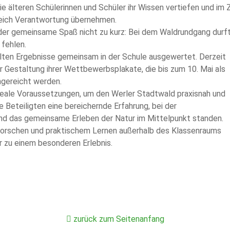
e älteren Schülerinnen und Schüler ihr Wissen vertiefen und im
leich Verantwortung übernehmen.
der gemeinsame Spaß nicht zu kurz: Bei dem Waldrundgang durf
 fehlen.
en Ergebnisse gemeinsam in der Schule ausgewertet. Derzeit
r Gestaltung ihrer Wettbewerbsplakate, die bis zum 10. Mai als
ngereicht werden.
eale Voraussetzungen, um den Werler Stadtwald praxisnah und
le Beteiligten eine bereichernde Erfahrung, bei der
und das gemeinsame Erleben der Natur im Mittelpunkt standen.
Forschen und praktischem Lernen außerhalb des Klassenraums
r zu einem besonderen Erlebnis.
zurück zum Seitenanfang