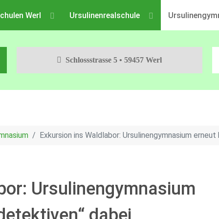
chulen Werl
Ursulinenrealschule
Ursulinengym
Schlossstrasse 5 • 59457 Werl
ymnasium
Exkursion ins Waldlabor: Ursulinengymnasium erneut
abor: Ursulinengymnasium
detektiven“ dabei