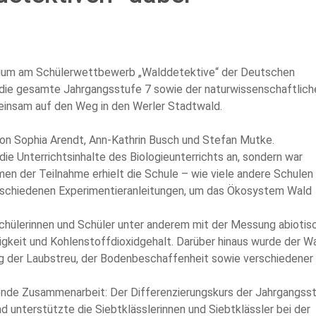
sium am Schülerwettbewerb „Walddetektive“ der Deutschen
r die gesamte Jahrgangsstufe 7 sowie der naturwissenschaftlich
einsam auf den Weg in den Werler Stadtwald.
von Sophia Arendt, Ann-Kathrin Busch und Stefan Mutke.
 die Unterrichtsinhalte des Biologieunterrichts an, sondern war
en der Teilnahme erhielt die Schule – wie viele andere Schulen
rschiedenen Experimentieranleitungen, um das Ökosystem Wald
chülerinnen und Schüler unter anderem mit der Messung abiotis
igkeit und Kohlenstoffdioxidgehalt. Darüber hinaus wurde der W
ng der Laubstreu, der Bodenbeschaffenheit sowie verschiedener
ende Zusammenarbeit: Der Differenzierungskurs der Jahrgangss
nd unterstützte die Siebtklässlerinnen und Siebtklässler bei der