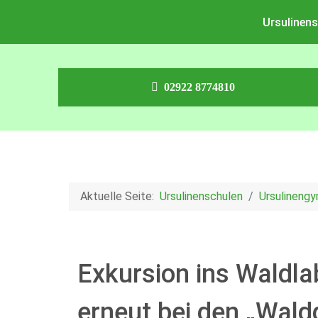
Ursulinens
02922 8774810
Aktuelle Seite:
Ursulinenschulen
Ursulineng
Exkursion ins Waldl
erneut bei den „Wald