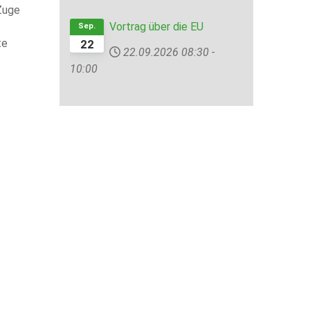
 Zuge
Vortrag über die EU
Sep.
te
22
22.09.2026
08:30
-
10:00