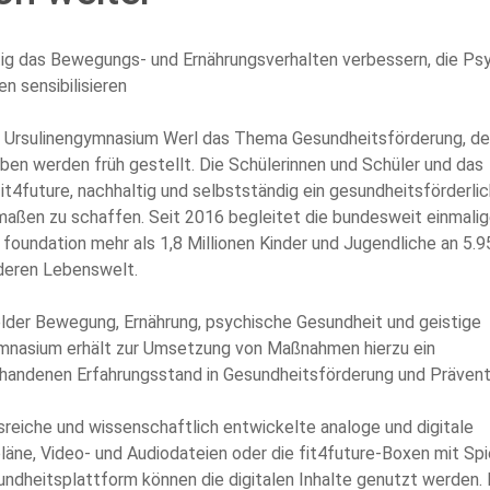
ig das Bewegungs- und Ernährungsverhalten verbessern, die Ps
n sensibilisieren
s Ursulinengymnasium Werl das Thema Gesundheitsförderung, d
ben werden früh gestellt. Die Schülerinnen und Schüler und das
t4future, nachhaltig und selbstständig ein gesundheitsförderli
maßen zu schaffen. Seit 2016 begleitet die bundesweit einmali
 foundation mehr als 1,8 Millionen Kinder und Jugendliche an 5.9
nderen Lebenswelt.
lder Bewegung, Ernährung, psychische Gesundheit und geistige
ymnasium erhält zur Umsetzung von Maßnahmen hierzu ein
andenen Erfahrungsstand in Gesundheitsförderung und Prävent
gsreiche und wissenschaftlich entwickelte analoge und digitale
läne, Video- und Audiodateien oder die fit4future-Boxen mit Spi
ndheitsplattform können die digitalen Inhalte genutzt werden. 