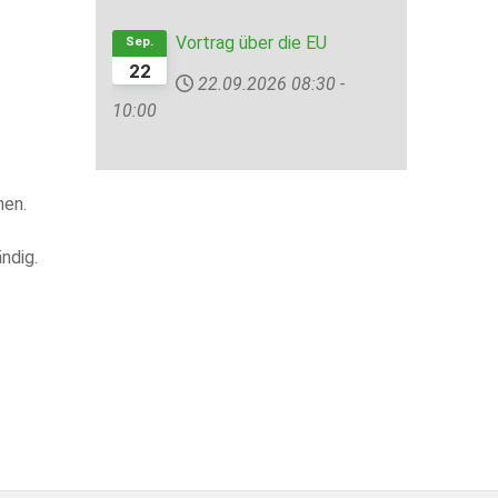
Vortrag über die EU
Sep.
22
22.09.2026
08:30
-
10:00
hen.
ndig.