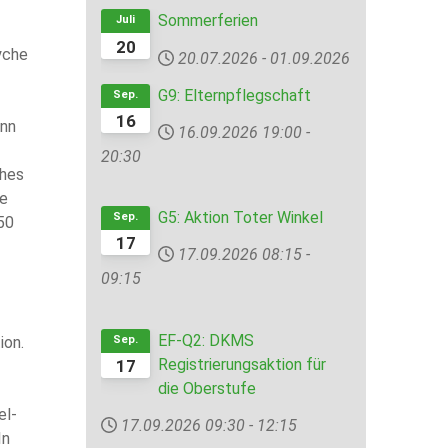
Sommerferien
Juli
20
yche
20.07.2026
-
01.09.2026
G9: Elternpflegschaft
Sep.
16
enn
16.09.2026
19:00
-
20:30
ches
ge
G5: Aktion Toter Winkel
Sep.
50
17
17.09.2026
08:15
-
09:15
EF-Q2: DKMS
Sep.
ion.
Registrierungsaktion für
17
die Oberstufe
el-
17.09.2026
09:30
-
12:15
In