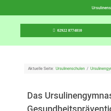
Ursulinens
02922 8774810
Aktuelle Seite:
Ursulinenschulen
Ursulineng
Das Ursulinengymnas
Gesundheitspräventi